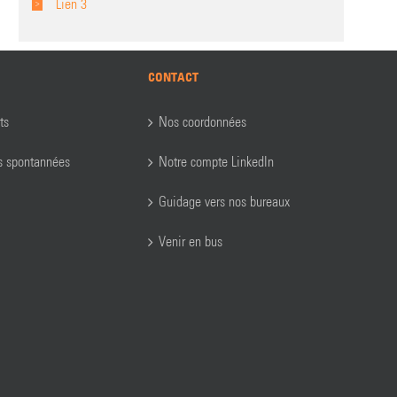
Lien 3
CONTACT
ts
Nos coordonnées
s spontannées
Notre compte LinkedIn
Guidage vers nos bureaux
Venir en bus