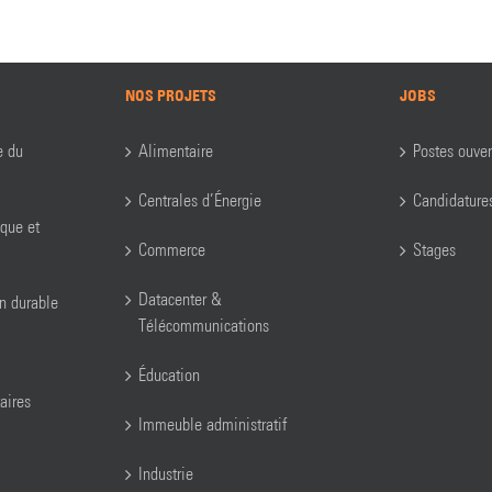
NOS PROJETS
JOBS
e du
Alimentaire
Postes ouver
Centrales d’Énergie
Candidature
ique et
Commerce
Stages
Datacenter &
on durable
Télécommunications
Éducation
aires
Immeuble administratif
Industrie