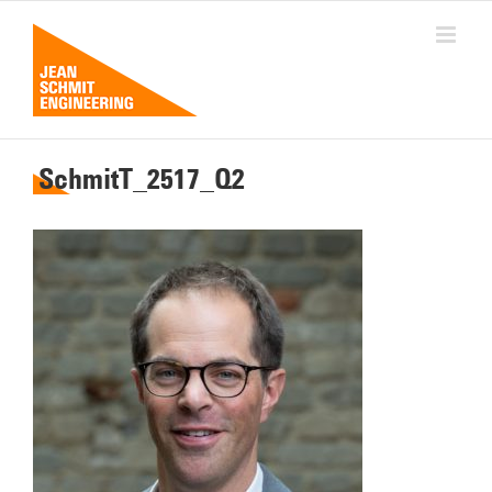
Passer
au
contenu
SchmitT_2517_Q2