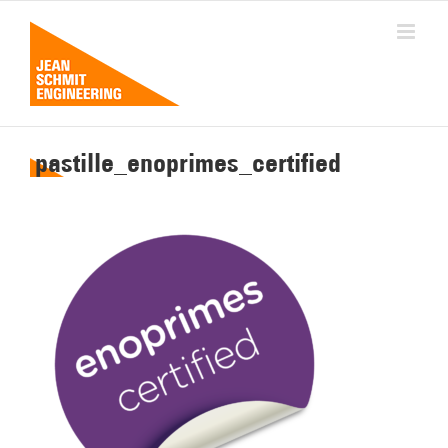
Passer
au
contenu
pastille_enoprimes_certified