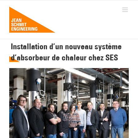
Passer
au
contenu
Installation d’un nouveau système
d’absorbeur de chaleur chez SES
Voir
l'image
agrandie