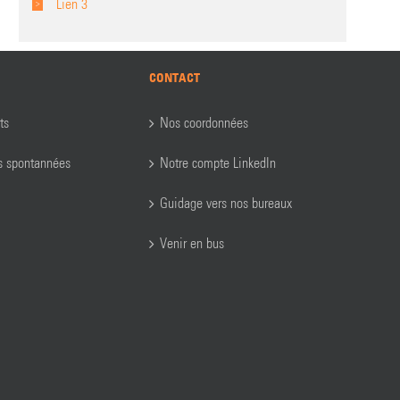
Lien 3
CONTACT
ts
Nos coordonnées
s spontannées
Notre compte LinkedIn
Guidage vers nos bureaux
Venir en bus