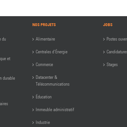
NOS PROJETS
JOBS
e du
Alimentaire
Postes ouver
Centrales d’Énergie
Candidature
ique et
Commerce
Stages
Datacenter &
on durable
Télécommunications
Éducation
aires
Immeuble administratif
Industrie