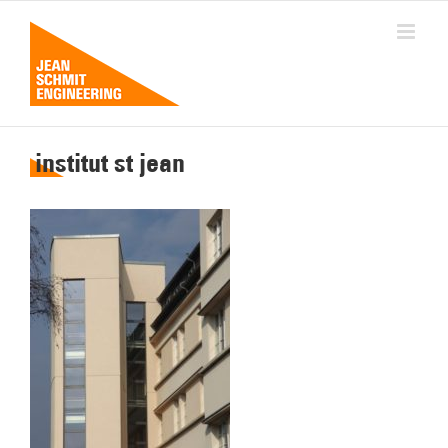
Passer
au
contenu
institut st jean