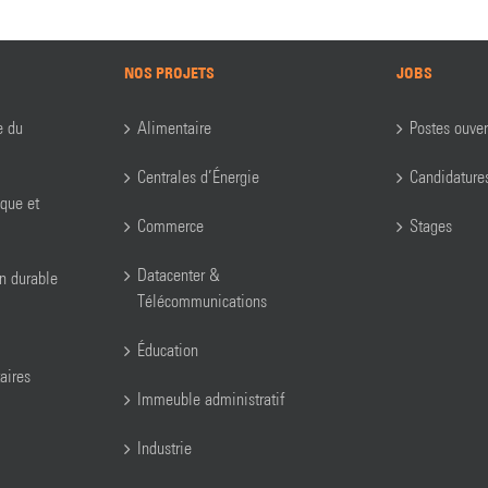
NOS PROJETS
JOBS
e du
Alimentaire
Postes ouver
Centrales d’Énergie
Candidature
ique et
Commerce
Stages
Datacenter &
on durable
Télécommunications
Éducation
aires
Immeuble administratif
Industrie