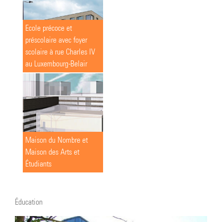
Ecole précoce et
préscolaire avec foyer
scolaire à rue Charles IV
au Luxembourg-Belair
Maison du Nombre et
Maison des Arts et
Étudiants
Éducation
Voir