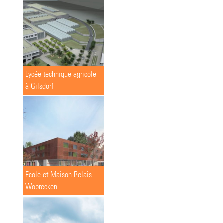
Lycée technique agricole
à Gilsdorf
Ecole et Maison Relais
Wobrecken