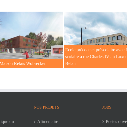
Ecole précoce et préscolaire avec 
scolaire à rue Charles IV au Lux
 Maison Relais Wobrecken
Belair
NOS PROJETS
JOBS
nique du
Alimentaire
Postes ouve