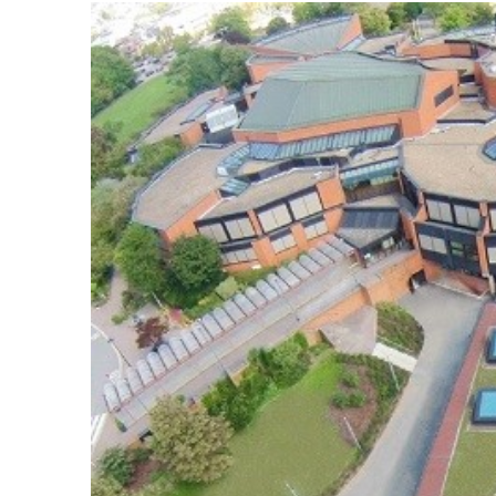
Voir
l'image
agrandie