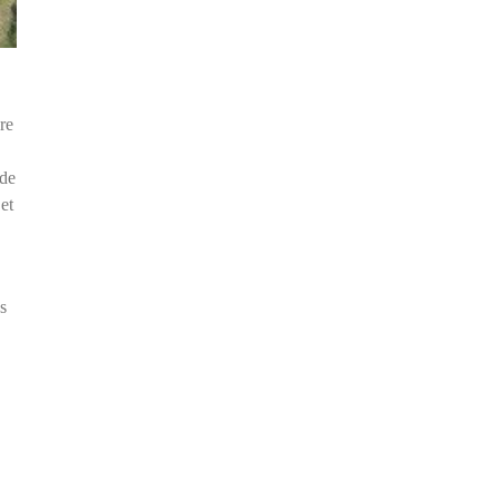
re
 de
et
s