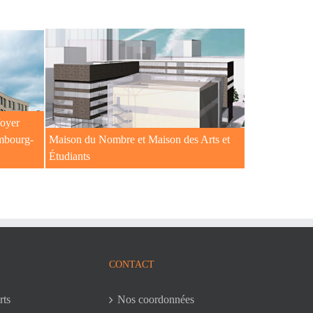
foyer
embourg-
Maison du Nombre et Maison des Arts et
Étudiants
CONTACT
rts
Nos coordonnées