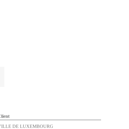
dIn
Email
lient
VILLE DE LUXEMBOURG