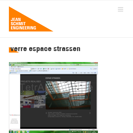
Passer
au
contenu
verre espace strassen