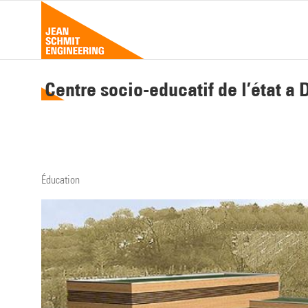
Passer
au
contenu
Centre socio-educatif de l’état a 
Éducation
Voir
l'image
agrandie