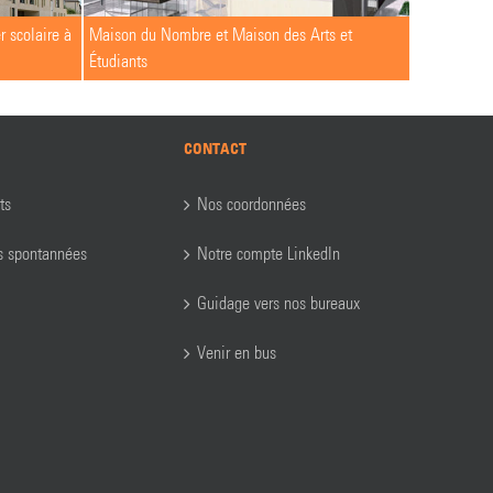
r scolaire à
Maison du Nombre et Maison des Arts et
Étudiants
CONTACT
ts
Nos coordonnées
s spontannées
Notre compte LinkedIn
Guidage vers nos bureaux
Venir en bus