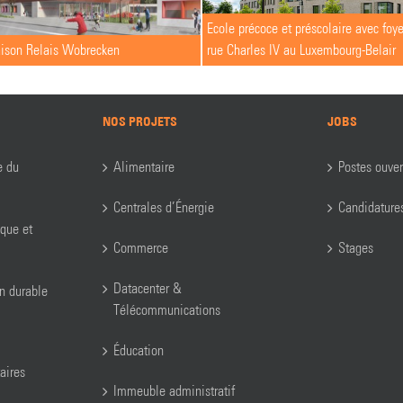
Ecole précoce et préscolaire avec foye
aison Relais Wobrecken
rue Charles IV au Luxembourg-Belair
NOS PROJETS
JOBS
e du
Alimentaire
Postes ouver
Centrales d’Énergie
Candidature
ique et
Commerce
Stages
Datacenter &
on durable
Télécommunications
Éducation
aires
Immeuble administratif