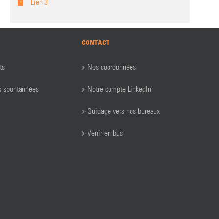
Lien 3
CONTACT
ts
Nos coordonnées
s spontannées
Notre compte LinkedIn
Guidage vers nos bureaux
Venir en bus