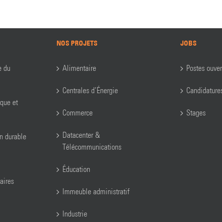
NOS PROJETS
JOBS
e du
Alimentaire
Postes ouver
Centrales d’Énergie
Candidature
ique et
Commerce
Stages
Datacenter &
on durable
Télécommunications
Éducation
aires
Immeuble administratif
Industrie