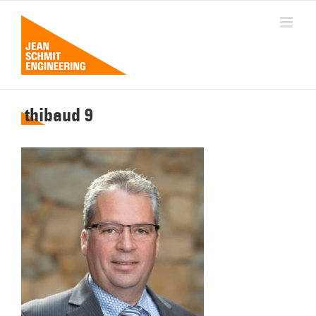
Passer
au
contenu
thibaud 9