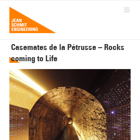
Passer
au
contenu
Casemates de la Pétrusse – Rocks
coming to Life
Voir
l'image
agrandie