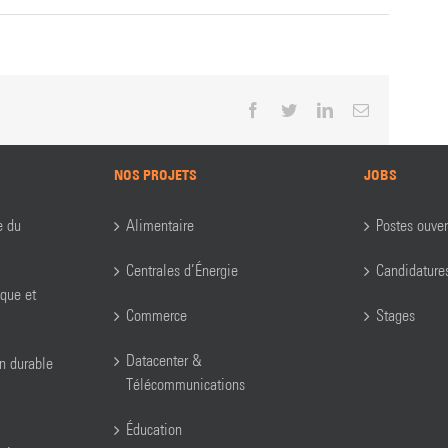
Facebook
Twitter
LinkedIn
Email
NOS PROJETS
JOBS
e du
Alimentaire
Postes ouver
Centrales d’Énergie
Candidature
ique et
Commerce
Stages
Datacenter &
on durable
Télécommunications
Éducation