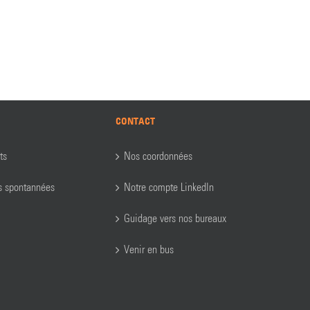
CONTACT
ts
Nos coordonnées
s spontannées
Notre compte LinkedIn
Guidage vers nos bureaux
Venir en bus