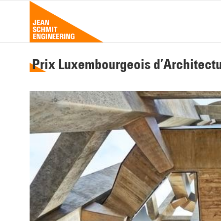
Passer
au
contenu
Prix Luxembourgeois d’Architectu
Voir
l'image
agrandie