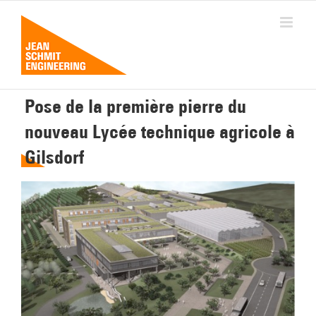
Passer
au
contenu
Pose de la première pierre du
nouveau Lycée technique agricole à
Gilsdorf
Voir
l'image
agrandie