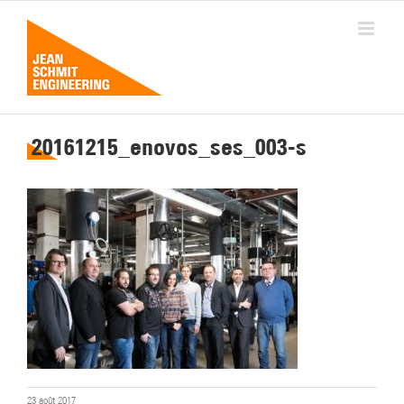
Passer
au
contenu
20161215_enovos_ses_003-s
23 août 2017