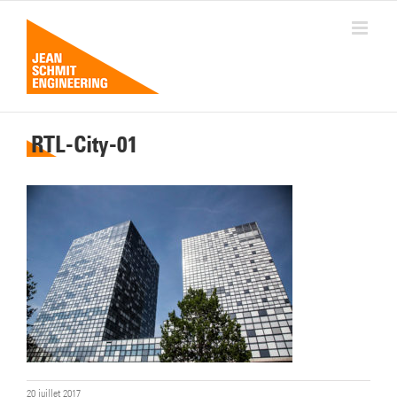
Passer
au
contenu
RTL-City-01
20 juillet 2017