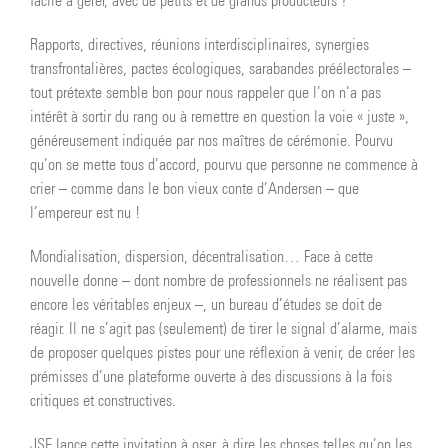
facile à gérer, avec de petits et de grands producteurs ?
Rapports, directives, réunions interdisciplinaires, synergies
transfrontalières, pactes écologiques, sarabandes préélectorales –
tout prétexte semble bon pour nous rappeler que l’on n’a pas
intérêt à sortir du rang ou à remettre en question la voie « juste »,
généreusement indiquée par nos maîtres de cérémonie. Pourvu
qu’on se mette tous d’accord, pourvu que personne ne commence à
crier – comme dans le bon vieux conte d’Andersen – que
l’empereur est nu !
Mondialisation, dispersion, décentralisation… Face à cette
nouvelle donne – dont nombre de professionnels ne réalisent pas
encore les véritables enjeux –, un bureau d’études se doit de
réagir. Il ne s’agit pas (seulement) de tirer le signal d’alarme, mais
de proposer quelques pistes pour une réflexion à venir, de créer les
prémisses d’une plateforme ouverte à des discussions à la fois
critiques et constructives.
JSE lance cette invitation à oser, à dire les choses telles qu’on les