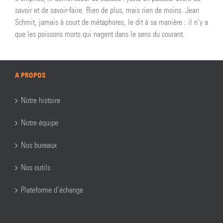
savoir et de savoir-faire. Rien de plus, mais rien de moins. Jean
Schmit, jamais à court de métaphores, le dit à sa manière : il n’y a
que les poissons morts qui nagent dans le sens du courant.
A PROPOS
Notre histoire
Notre équipe
Nos bureaux
Nos outils
Plateforme d’échange