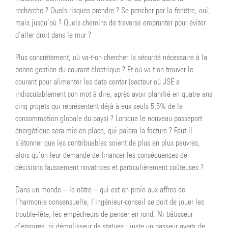
recherche ? Quels risques prendre ? Se pencher par la fenêtre, oui,
mais jusqu’où ? Quels chemins de traverse emprunter pour éviter
d’aller droit dans le mur ?
Plus concrètement, où va-t-on chercher la sécurité nécessaire à la
bonne gestion du courant électrique ? Et où va-t-on trouver le
courant pour alimenter les data center (secteur où JSE a
indiscutablement son mot à dire, après avoir planifié en quatre ans
cinq projets qui représentent déjà à eux seuls 5,5% de la
consommation globale du pays) ? Lorsque le nouveau passeport
énergétique sera mis en place, qui paiera la facture ? Faut-il
s’étonner que les contribuables soient de plus en plus pauvres,
alors qu’on leur demande de financer les conséquences de
décisions faussement novatrices et particulièrement coûteuses ?
Dans un monde – le nôtre – qui est en proie aux affres de
l’harmonie consensuelle, l’ingénieur-conseil se doit de jouer les
trouble-fête, les empêcheurs de penser en rond. Ni bâtisseur
d’empires, ni démolisseur de statues : juste un passeur averti de