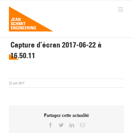
Passer
au
contenu
Capture d’écran 2017-06-22 à
16.50.11
22 juin 2017
Partagez cette actualité
Facebook
Twitter
LinkedIn
Email