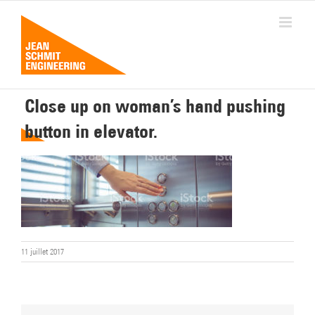
Passer
au
contenu
Close up on woman’s hand pushing
button in elevator.
11 juillet 2017