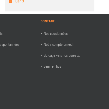
Lien 3
CONTACT
ts
Nos coordonnées
s spontannées
Notre compte LinkedIn
Guidage vers nos bureaux
Venir en bus