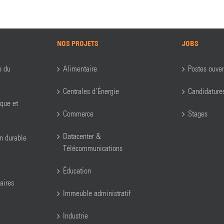
NOS PROJETS
JOBS
e du
Alimentaire
Postes ouver
Centrales d’Énergie
Candidature
ique et
Commerce
Stages
Datacenter &
on durable
Télécommunications
Éducation
aires
Immeuble administratif
Industrie