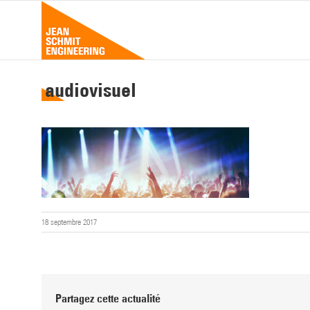
Passer
au
contenu
audiovisuel
18 septembre 2017
Partagez cette actualité