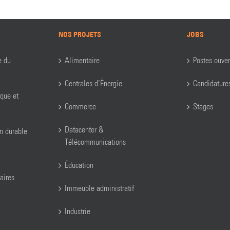
NOS PROJETS
JOBS
e du
Alimentaire
Postes ouver
Centrales d’Énergie
Candidature
ique et
Commerce
Stages
Datacenter &
on durable
Télécommunications
Éducation
aires
Immeuble administratif
Industrie