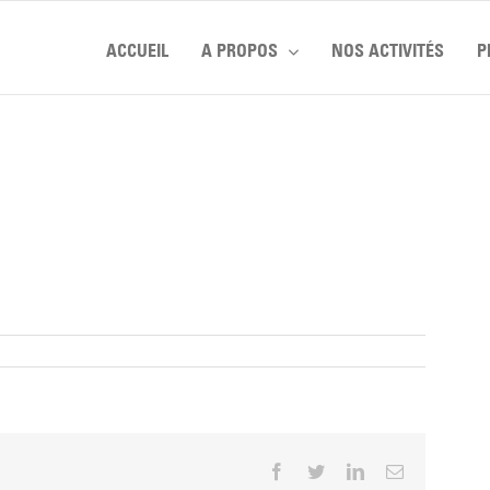
ACCUEIL
A PROPOS
NOS ACTIVITÉS
P
Facebook
Twitter
LinkedIn
Email