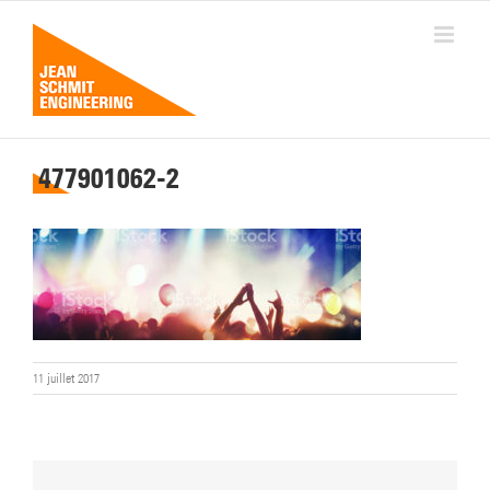
Passer
au
contenu
477901062-2
11 juillet 2017