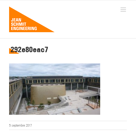
Passer
au
contenu
292e80eac7
5 septembre 2017