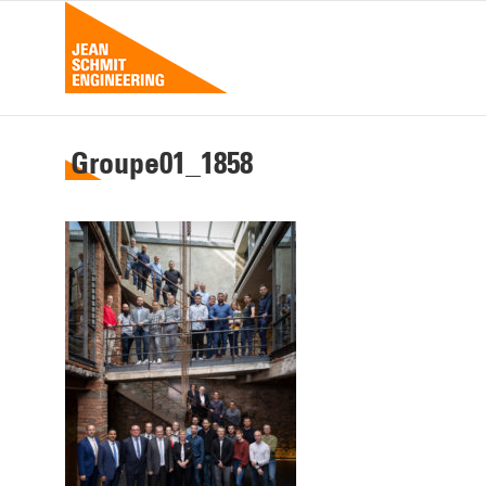
Passer
au
contenu
Groupe01_1858