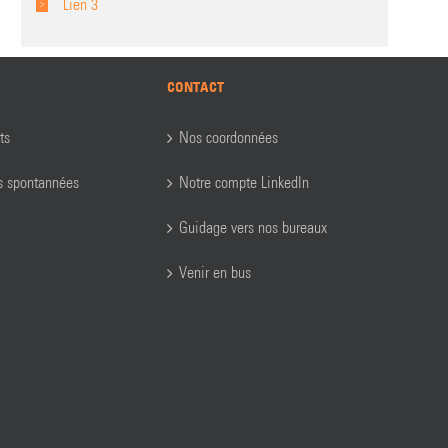
Lien 3
CONTACT
ts
Nos coordonnées
s spontannées
Notre compte LinkedIn
Guidage vers nos bureaux
Venir en bus