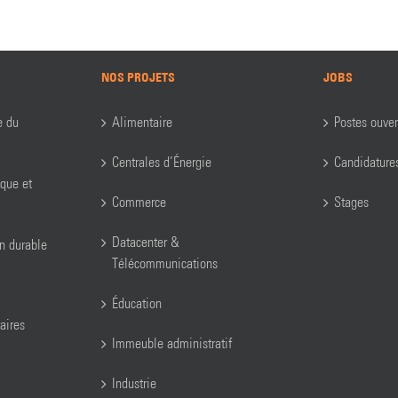
NOS PROJETS
JOBS
e du
Alimentaire
Postes ouver
Centrales d’Énergie
Candidature
ique et
Commerce
Stages
Datacenter &
on durable
Télécommunications
Éducation
aires
Immeuble administratif
Industrie