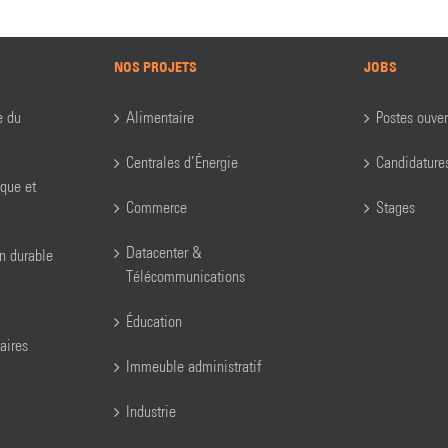
NOS PROJETS
JOBS
e du
Alimentaire
Postes ouver
Centrales d’Énergie
Candidature
ique et
Commerce
Stages
Datacenter &
on durable
Télécommunications
Éducation
aires
Immeuble administratif
Industrie