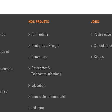
NOS PROJETS
JOBS
e du
Alimentaire
Postes ouver
Centrales d’Énergie
Candidature
ique et
Commerce
Stages
Datacenter &
on durable
Télécommunications
Éducation
aires
Immeuble administratif
Industrie