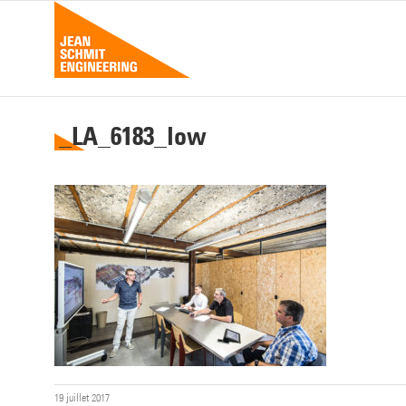
Passer
au
contenu
_LA_6183_low
19 juillet 2017