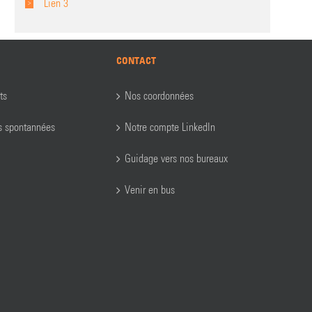
Lien 3
CONTACT
ts
Nos coordonnées
s spontannées
Notre compte LinkedIn
Guidage vers nos bureaux
Venir en bus